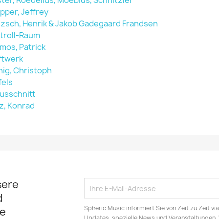
ster, Roedelius, Moebius, Schnitzler
pper, Jeffrey
tzsch, Henrik & Jakob Gadegaard Frandsen
troll-Raum
mos, Patrick
ftwerk
nig, Christoph
fels
usschnitt
z, Konrad
sere
d
Spheric Music informiert Sie von Zeit zu Zeit v
e
Updates, spezielle News und Veranstaltungen.