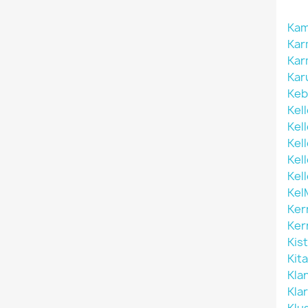
Kam
Kar
Kar
Kar
Keb
Kel
Kel
Kell
Kel
Kel
Kel
Ker
Ker
Kis
Kit
Kla
Klar