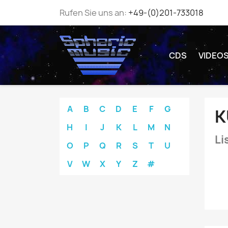
Rufen Sie uns an:
+49-(0)201-733018
CDS
VIDEO
A
B
C
D
E
F
G
K
H
I
J
K
L
M
N
Li
O
P
Q
R
S
T
U
V
W
X
Y
Z
#