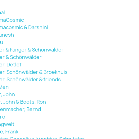
al
maCosmic
macosmic & Darshini
unesh
u
ler & Fanger & Schönwälder
ler & Schönwälder
er, Detlef
ler, Schönwälder & Broekhuis
ler, Schönwälder & friends
Men
r, John
r, John & Boots, Ron
tenmacher, Bernd
aro
ngwelt
e, Frank