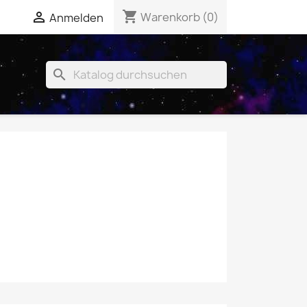
shopping_cart


Warenkorb
(0)
Anmelden
search