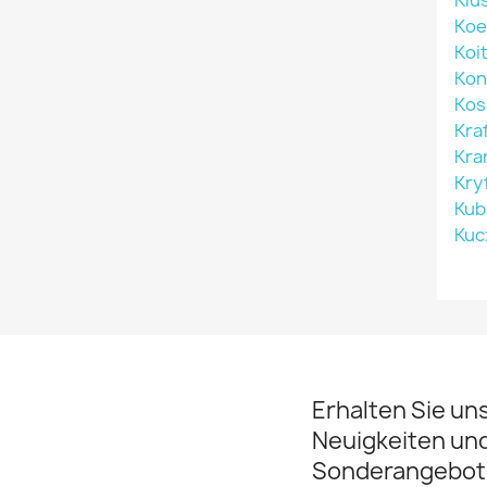
Klu
Koe
Koi
Kon
Kos
Kra
Kra
Kry
Kub
Kuc
Erhalten Sie un
Neuigkeiten un
Sonderangebot