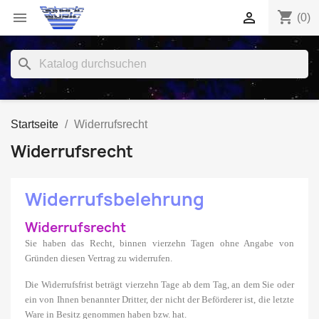
shopping_cart


(0)
search
Startseite
Widerrufsrecht
Widerrufsrecht
Widerrufsbelehrung
Widerrufsrecht
Sie haben das Recht, binnen vierzehn Tagen ohne Angabe von
Gründen diesen Vertrag zu widerrufen.
Die Widerrufsfrist beträgt vierzehn Tage ab dem Tag, an dem Sie oder
ein von Ihnen benannter Dritter, der nicht der Beförderer ist, die letzte
Ware in Besitz genommen haben bzw. hat.