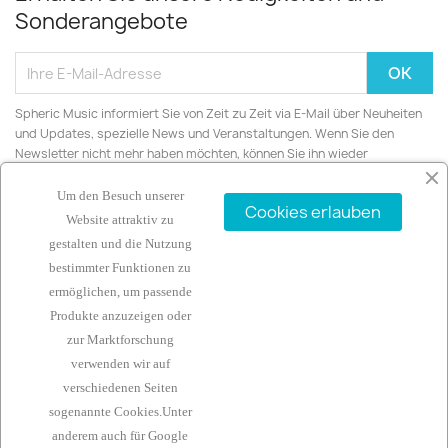
Sonderangebote
Spheric Music informiert Sie von Zeit zu Zeit via E-Mail über Neuheiten
und Updates, spezielle News und Veranstaltungen. Wenn Sie den
Newsletter nicht mehr haben möchten, können Sie ihn wieder
abbestellen.
Um den Besuch unserer
Cookies erlauben
Website attraktiv zu
gestalten und die Nutzung
bestimmter Funktionen zu
ARTIKEL

ermöglichen, um passende
Produkte anzuzeigen oder
UNTERNEHMEN

zur Marktforschung
verwenden wir auf
IHR KONTO

verschiedenen Seiten
sogenannte Cookies.Unter
KONTAKTINFORMATIONEN
keyboard_arrow_down
anderem auch für
Google