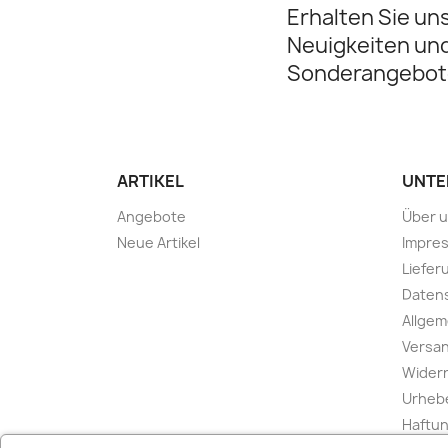
Erhalten Sie un
Neuigkeiten un
Sonderangebot
ARTIKEL
UNTE
Angebote
Über 
Neue Artikel
Impre
Liefer
Daten
Allge
Versa
Widerr
Urheb
Haftu