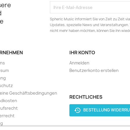
sere
d
Spheric Music informiert Sie von Zeit zu Zeit v
e
Updates, spezielle News und Veranstaltungen.
nicht mehr haben möchten, können Sie ihn wied
RNEHMEN
IHR KONTO
uns
Anmelden
ssum
Benutzerkonto erstellen
ung
schutz
meine Geschäftsbedingungen
RECHTLICHES
ndkosten
ufsrecht
history
BESTELLUNG WIDERRU
errecht
ng