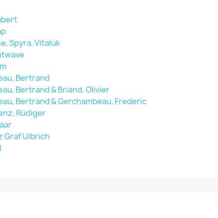
bert
mp
e, Spyra, Vitaluk
htwave
om
eau, Bertrand
au, Bertrand & Briand, Olivier
eau, Bertrand & Gerchambeau, Frederic
enz, Rüdiger
aar
z Graf Ulbrich
l