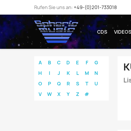
Rufen Sie uns an:
+49-(0)201-733018
CDS
VIDEO
A
B
C
D
E
F
G
K
H
I
J
K
L
M
N
Li
O
P
Q
R
S
T
U
V
W
X
Y
Z
#