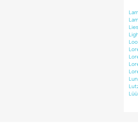
Lam
La
Lies
Lig
Lo
Lor
Lore
Lor
Lor
Lun
Lut
Lüü