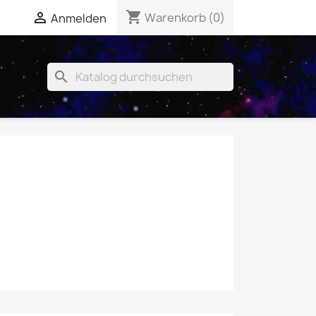
shopping_cart


Warenkorb
(0)
Anmelden
search