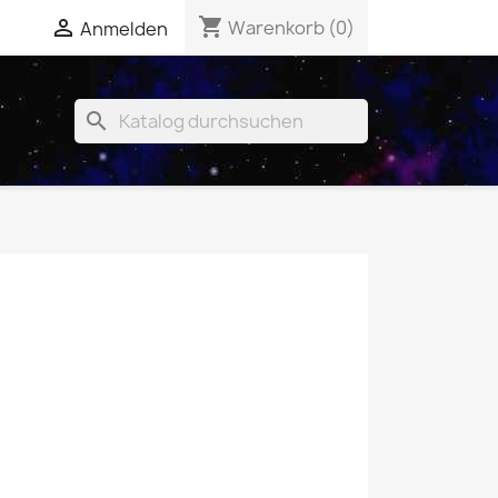
shopping_cart


Warenkorb
(0)
Anmelden
search