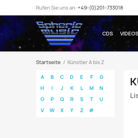
Rufen Sie uns an:
+49-(0)201-733018
CDS
VIDEO
Startseite
Künstler A bis Z
A
B
C
D
E
F
G
K
H
I
J
K
L
M
N
Li
O
P
Q
R
S
T
U
V
W
X
Y
Z
#