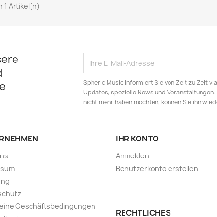
on 1 Artikel(n)
sere
d
Spheric Music informiert Sie von Zeit zu Zeit v
e
Updates, spezielle News und Veranstaltungen.
nicht mehr haben möchten, können Sie ihn wied
RNEHMEN
IHR KONTO
uns
Anmelden
ssum
Benutzerkonto erstellen
ung
schutz
meine Geschäftsbedingungen
RECHTLICHES