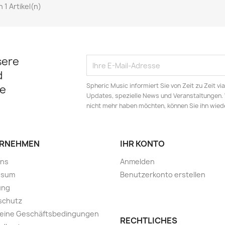
on 1 Artikel(n)
sere
d
Spheric Music informiert Sie von Zeit zu Zeit v
e
Updates, spezielle News und Veranstaltungen.
nicht mehr haben möchten, können Sie ihn wied
RNEHMEN
IHR KONTO
uns
Anmelden
ssum
Benutzerkonto erstellen
ung
schutz
meine Geschäftsbedingungen
RECHTLICHES