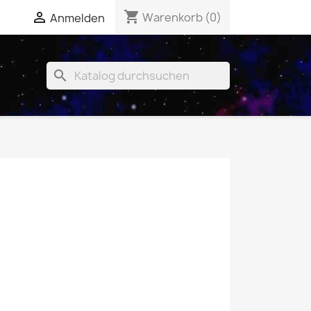
shopping_cart


Warenkorb
(0)
Anmelden
search