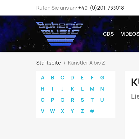
Rufen Sie uns an:
+49-(0)201-733018
CDS
VIDEO
Startseite
Künstler A bis Z
A
B
C
D
E
F
G
K
H
I
J
K
L
M
N
Li
O
P
Q
R
S
T
U
V
W
X
Y
Z
#