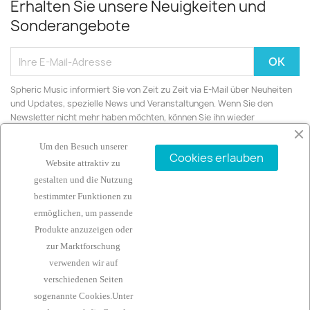
Erhalten Sie unsere Neuigkeiten und
Sonderangebote
Spheric Music informiert Sie von Zeit zu Zeit via E-Mail über Neuheiten
und Updates, spezielle News und Veranstaltungen. Wenn Sie den
Newsletter nicht mehr haben möchten, können Sie ihn wieder
abbestellen.
Um den Besuch unserer
Cookies erlauben
Website attraktiv zu
gestalten und die Nutzung
bestimmter Funktionen zu
ARTIKEL

ermöglichen, um passende
Produkte anzuzeigen oder
UNTERNEHMEN

zur Marktforschung
verwenden wir auf
IHR KONTO

verschiedenen Seiten
sogenannte Cookies.Unter
KONTAKTINFORMATIONEN
keyboard_arrow_down