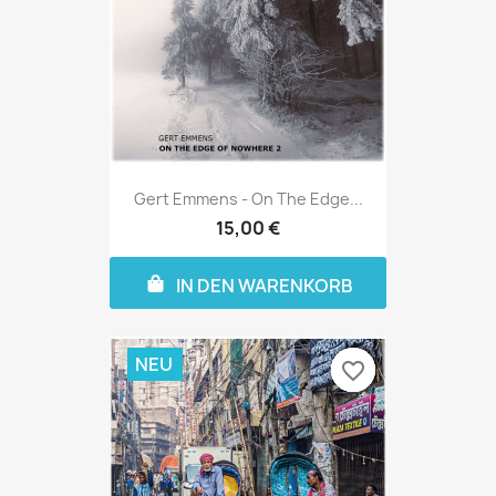
Gert Emmens - On The Edge...
15,00 €
IN DEN WARENKORB
NEU
favorite_border
favorite_border
favorite_border
favorite_border
favorite_border