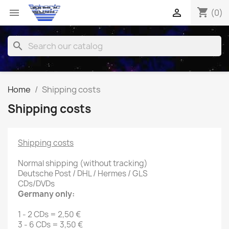
shopping_cart


(0)
search
Home
Shipping costs
Shipping costs
Shipping costs
Normal shipping (without tracking)
Deutsche Post / DHL / Hermes / GLS
CDs/DVDs
Germany only:
1 - 2 CDs = 2,50 €
3 - 6 CDs = 3,50 €