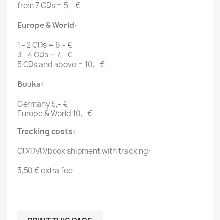
from 7 CDs = 5,- €
Europe & World:
1 - 2 CDs = 6,- €
3 - 4 CDs = 7,- €
5 CDs and above = 10,- €
Books:
Germany 5,- €
Europe & World 10,- €
Tracking costs:
CD/DVD/book shipment with tracking:
3,50 € extra fee