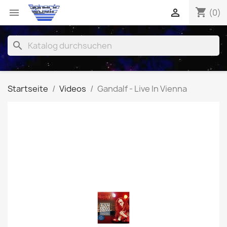
shopping_cart


(0)
search
Startseite
Videos
Gandalf - Live In Vienna