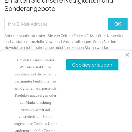
Erhalten Sie unsere Neuigkeiten und
Sonderangebote
Spheric Music informiert Sie von Zeit zu Zeit via E-Mail über Neuheiten
und Updates, spezielle News und Veranstaltungen. Wenn Sie den
Newsletter nicht mehr haben möchten, können Sie ihn wieder
abbestellen.
Um den Besuch unserer
Cookies erlauben
Website attraktiv zu
gestalten und die Nutzung
bestimmter Funktionen zu
ARTIKEL

ermöglichen, um passende
Produkte anzuzeigen oder
UNTERNEHMEN

zur Marktforschung
verwenden wir auf
IHR KONTO

verschiedenen Seiten
sogenannte Cookies.Unter
KONTAKTINFORMATIONEN
keyboard_arrow_down
anderem auch für
Google