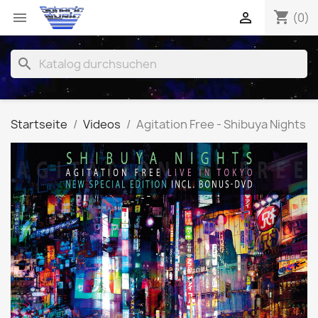
shopping_cart


(0)
search
Startseite
Videos
Agitation Free - Shibuya Nights