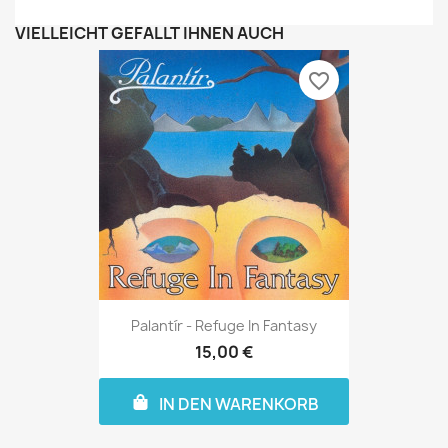
VIELLEICHT GEFÄLLT IHNEN AUCH
favorite_border
Palantír - Refuge In Fantasy
15,00 €
IN DEN WARENKORB