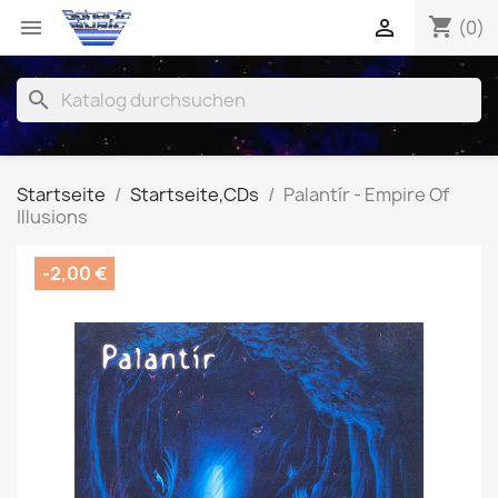
shopping_cart


(0)
search
Startseite
Startseite,CDs
Palantír - Empire Of
Illusions
-2,00 €