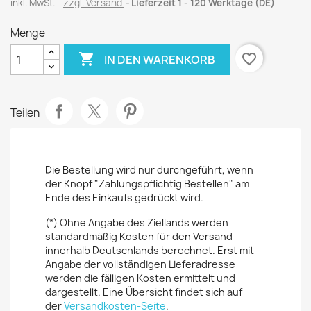
inkl. MwSt.
zzgl. Versand
Lieferzeit 1 - 120 Werktage (DE)
Menge

favorite_border
IN DEN WARENKORB
Teilen
Die Bestellung wird nur durchgeführt, wenn
der Knopf "Zahlungspflichtig Bestellen" am
Ende des Einkaufs gedrückt wird.
(*) Ohne Angabe des Ziellands werden
standardmäßig Kosten für den Versand
innerhalb Deutschlands berechnet. Erst mit
Angabe der vollständigen Lieferadresse
werden die fälligen Kosten ermittelt und
dargestellt. Eine Übersicht findet sich auf
der
Versandkosten-Seite
.