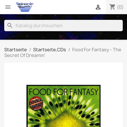
shopping_cart


(0)
search
Startseite
Startseite,CDs
Food For Fantasy - The
Secret Of Dreamin’