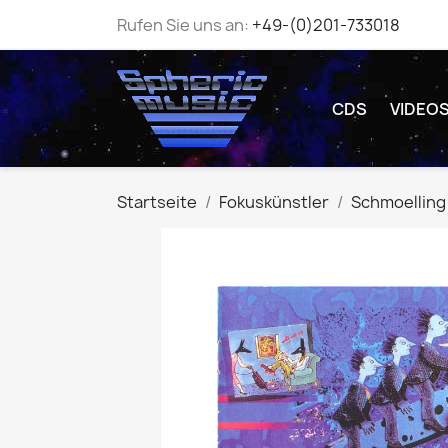
Rufen Sie uns an:
+49-(0)201-733018
CDS
VIDEO
Startseite
Fokuskünstler
Schmoelling