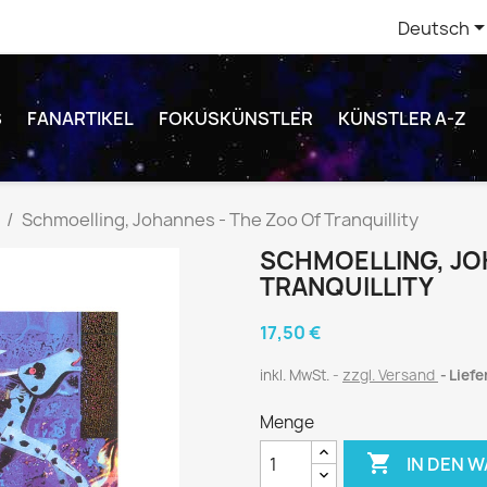
Deutsch
S
FANARTIKEL
FOKUSKÜNSTLER
KÜNSTLER A-Z
Schmoelling, Johannes - The Zoo Of Tranquillity
SCHMOELLING, JO
TRANQUILLITY
17,50 €
inkl. MwSt.
zzgl. Versand
Liefe
Menge

IN DEN 