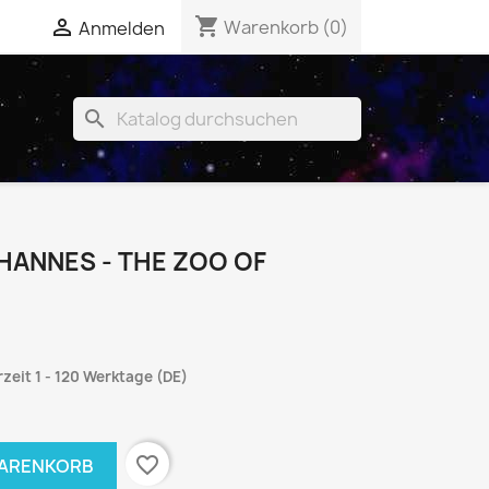
shopping_cart


Warenkorb
(0)
Anmelden
search
HANNES - THE ZOO OF
rzeit 1 - 120 Werktage (DE)
favorite_border
WARENKORB