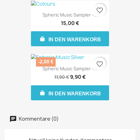
favorite_border
Spheric Music Sampler -...
15,00 €
IN DEN WARENKORB
-2,00 €
favorite_border
Spheric Music Sampler -...
9,90 €
11,90 €
IN DEN WARENKORB
Kommentare (0)