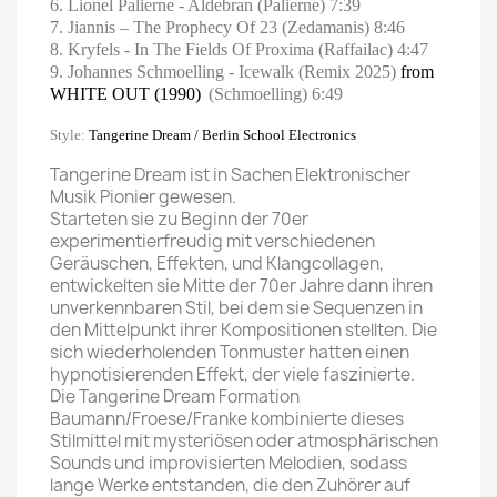
6. Lionel Palierne - Aldebran (Palierne) 7:39
7. Jiannis – The Prophecy Of 23 (Zedamanis) 8:46
8. Kryfels - In The Fields Of Proxima (Raffailac) 4:47
9. Johannes Schmoelling - Icewalk (Remix 2025)
from
WHITE OUT (1990)
(Schmoelling) 6:49
Style:
Tangerine Dream / Berlin School Electronics
Tangerine Dream ist in Sachen Elektronischer
Musik Pionier gewesen.
Starteten sie zu Beginn der 70er
experimentierfreudig mit verschiedenen
Geräuschen, Effekten, und Klangcollagen,
entwickelten sie Mitte der 70er Jahre dann ihren
unverkennbaren Stil, bei dem sie Sequenzen in
den Mittelpunkt ihrer Kompositionen stellten. Die
sich wiederholenden Tonmuster hatten einen
hypnotisierenden Effekt, der viele faszinierte.
Die Tangerine Dream Formation
Baumann/Froese/Franke kombinierte dieses
Stilmittel mit mysteriösen oder atmosphärischen
Sounds und improvisierten Melodien, sodass
lange Werke entstanden, die den Zuhörer auf