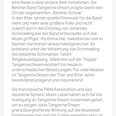
eine Reise in eine andere Welt mitnahmen. Die
Berliner Band Tangerine Dream prägte damit den
Stil der sogenannten „Berliner Schule“.
In den 80er Jahren spielte Filmmusik für die Band
mehr und mehr eine größere Rolle und nicht
zuletzt durch den Einstieg von Johannes
Schmoelling bei der Band entwickelte sich die
Musik griffiger, rhythmischer, melodischer und in
Sachen Harmonien abwechslungsreicher. So
entstand unter der Mitwirkung von Schmoelling
die bekannte Schimanski-Tatort
Singleauskopplung „Mädchen auf der Treppe“.
Tangerine Dream existiert bis heute in
unterschiedlichen Besetzungen. Für viele Musiker
ist Tangerine Dream der 70er und 80er Jahre
besonderes prägend und inspirierend.
Die französische PWM Assoziation und das
deutsche Spheric Music Label haben sich für die
Huldigung an Tangerine Dream zusammen getan,
um zu zeigen, dass Tangerine Dream
grenzübergreifende Wirkung auf die Musikwelt
hinterlassen hat und die Szene weiterhin aktiv ist.