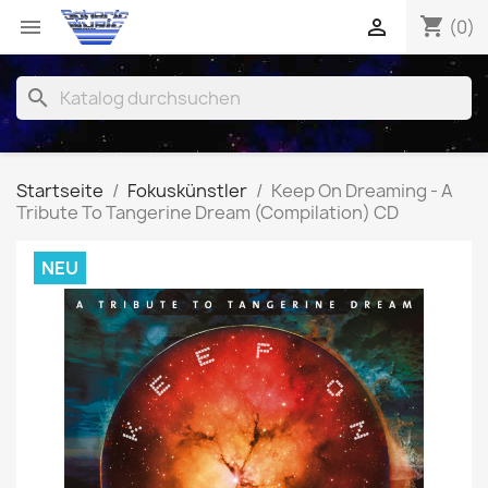
shopping_cart


(0)
search
Startseite
Fokuskünstler
Keep On Dreaming - A
Tribute To Tangerine Dream (Compilation) CD
NEU