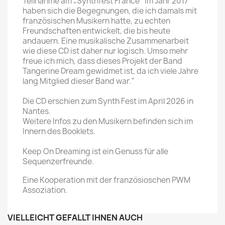
Teilnahme am „Synthfest France“ im Jahr 2017
haben sich die Begegnungen, die ich damals mit
französischen Musikern hatte, zu echten
Freundschaften entwickelt, die bis heute
andauern. Eine musikalische Zusammenarbeit
wie diese CD ist daher nur logisch. Umso mehr
freue ich mich, dass dieses Projekt der Band
Tangerine Dream gewidmet ist, da ich viele Jahre
lang Mitglied dieser Band war.“
Die CD erschien zum Synth Fest im April 2026 in
Nantes.
Weitere Infos zu den Musikern befinden sich im
Innern des Booklets.
Keep On Dreaming ist ein Genuss für alle
Sequenzerfreunde.
Eine Kooperation mit der französioschen PWM
Assoziation.
VIELLEICHT GEFÄLLT IHNEN AUCH