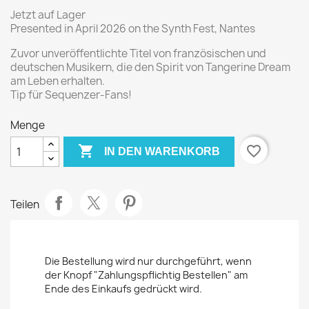
Jetzt auf Lager
Presented in April 2026 on the Synth Fest, Nantes
Zuvor unveröffentlichte Titel von französischen und
deutschen Musikern, die den Spirit von Tangerine Dream
am Leben erhalten.
Tip für Sequenzer-Fans!
Menge

favorite_border
IN DEN WARENKORB
Teilen
Die Bestellung wird nur durchgeführt, wenn
der Knopf "Zahlungspflichtig Bestellen" am
Ende des Einkaufs gedrückt wird.