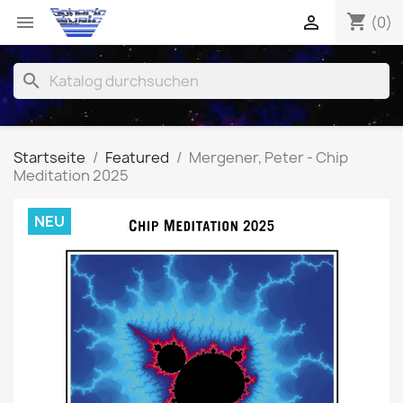
shopping_cart


(0)
search
Startseite
Featured
Mergener, Peter - Chip
Meditation 2025
NEU