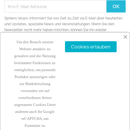
Spheric Music informiert Sie von Zeit zu Zeit via E-Mail über Neuheiten
und Updates, spezielle News und Veranstaltungen. Wenn Sie den
Newsletter nicht mehr haben möchten, können Sie ihn wieder
abbestellen.
Um den Besuch unserer
Cookies erlauben
Website attraktiv zu
gestalten und die Nutzung
bestimmter Funktionen zu
ARTIKEL

ermöglichen, um passende
Produkte anzuzeigen oder
UNTERNEHMEN

zur Marktforschung
verwenden wir auf
IHR KONTO

verschiedenen Seiten
sogenannte Cookies.Unter
KONTAKTINFORMATIONEN
keyboard_arrow_down
anderem auch für
Google
reCAPTCHA, um
Rechtliches
Formulare zu