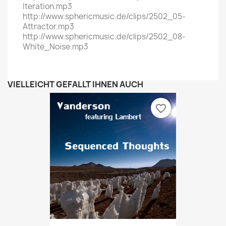
Iteration.mp3
http://www.sphericmusic.de/clips/2502_05-
Attractor.mp3
http://www.sphericmusic.de/clips/2502_08-
White_Noise.mp3
VIELLEICHT GEFÄLLT IHNEN AUCH
favorite_border