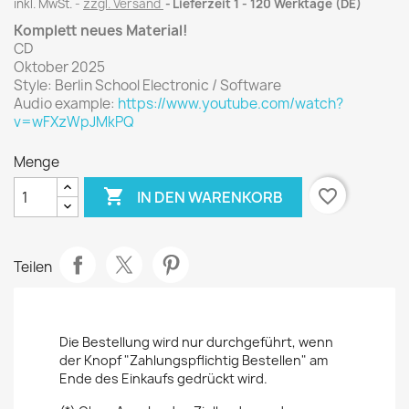
inkl. MwSt.
zzgl. Versand
Lieferzeit 1 - 120 Werktage (DE)
Komplett neues Material!
CD
Oktober 2025
Style: Berlin School Electronic / Software
Audio example:
https://www.youtube.com/watch?
v=wFXzWpJMkPQ
Menge

favorite_border
IN DEN WARENKORB
Teilen
Die Bestellung wird nur durchgeführt, wenn
der Knopf "Zahlungspflichtig Bestellen" am
Ende des Einkaufs gedrückt wird.