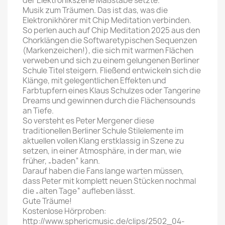
der Elektronikszene Maßstäbe setzte.
Musik zum Träumen. Das ist das, was die
Elektronikhörer mit Chip Meditation verbinden.
So perlen auch auf Chip Meditation 2025 aus den
Chorklängen die Softwaretypischen Sequenzen
(Markenzeichen!), die sich mit warmen Flächen
verweben und sich zu einem gelungenen Berliner
Schule Titel steigern. Fließend entwickeln sich die
Klänge, mit gelegentlichen Effekten und
Farbtupfern eines Klaus Schulzes oder Tangerine
Dreams und gewinnen durch die Flächensounds
an Tiefe.
So versteht es Peter Mergener diese
traditionellen Berliner Schule Stilelemente im
aktuellen vollen Klang erstklassig in Szene zu
setzen, in einer Atmosphäre, in der man, wie
früher, „baden“ kann.
Darauf haben die Fans lange warten müssen,
dass Peter mit komplett neuen Stücken nochmal
die „alten Tage“ aufleben lässt.
Gute Träume!
Kostenlose Hörproben:
http://www.sphericmusic.de/clips/2502_04-