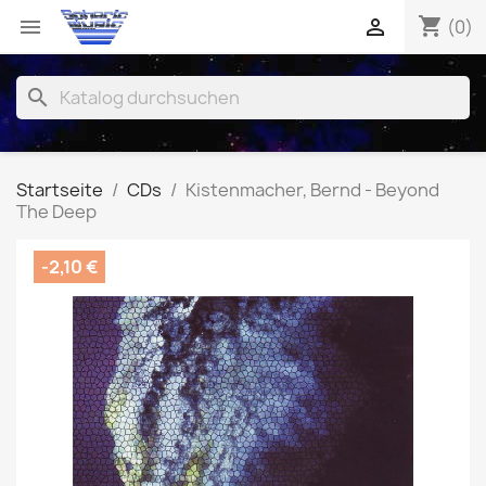
shopping_cart


(0)
search
Startseite
CDs
Kistenmacher, Bernd - Beyond
The Deep
-2,10 €