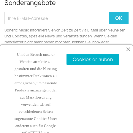
Sonderangebote
Spheric Music informiert Sie von Zeit zu Zeit via E-Mail über Neuheiten
und Updates, spezielle News und Veranstaltungen. Wenn Sie den
Newsletter nicht mehr haben möchten, können Sie ihn wieder
abbestellen.
Um den Besuch unserer
Cookies erlauben
Website attraktiv zu
gestalten und die Nutzung
bestimmter Funktionen zu
ARTIKEL

ermöglichen, um passende
Produkte anzuzeigen oder
UNTERNEHMEN

zur Marktforschung
verwenden wir auf
IHR KONTO

verschiedenen Seiten
sogenannte Cookies.Unter
KONTAKTINFORMATIONEN
keyboard_arrow_down
anderem auch für
Google
reCAPTCHA, um