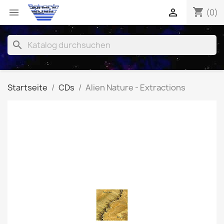
shopping_cart


(0)
search
Startseite
CDs
Alien Nature - Extractions