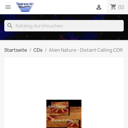
shopping_cart


(0)
search
Startseite
CDs
Alien Nature - Distant Calling CDR