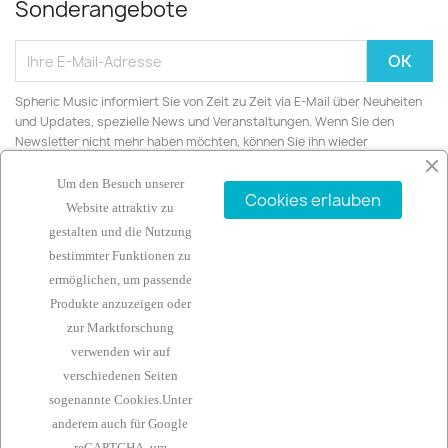
Sonderangebote
Spheric Music informiert Sie von Zeit zu Zeit via E-Mail über Neuheiten
und Updates, spezielle News und Veranstaltungen. Wenn Sie den
Newsletter nicht mehr haben möchten, können Sie ihn wieder
abbestellen.
Um den Besuch unserer
Cookies erlauben
Website attraktiv zu
gestalten und die Nutzung
bestimmter Funktionen zu
ARTIKEL

ermöglichen, um passende
Produkte anzuzeigen oder
UNTERNEHMEN

zur Marktforschung
verwenden wir auf
IHR KONTO

verschiedenen Seiten
sogenannte Cookies.Unter
KONTAKTINFORMATIONEN
keyboard_arrow_down
anderem auch für
Google
reCAPTCHA, um