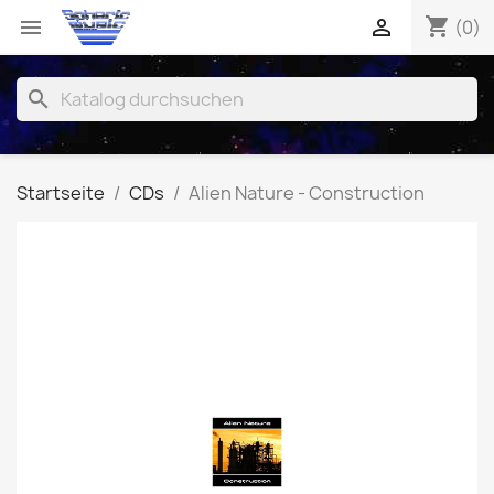
shopping_cart


(0)
search
Startseite
CDs
Alien Nature - Construction