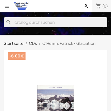
shopping_cart


(0)
search
Startseite
CDs
O'Hearn, Patrick - Glaciation
-6,00 €