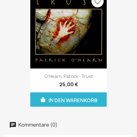
favorite_border
O'Hearn, Patrick - Trust
25,00 €
IN DEN WARENKORB
Kommentare (0)