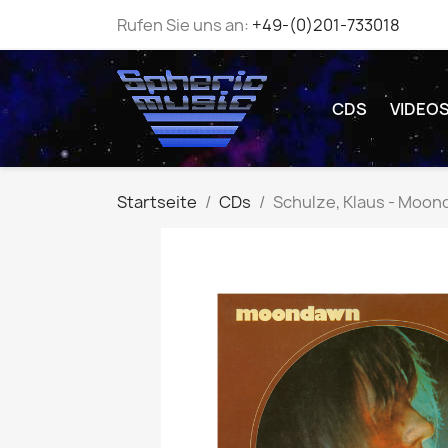
Rufen Sie uns an:
+49-(0)201-733018
CDS
VIDEO
Startseite
CDs
Schulze, Klaus - Moo