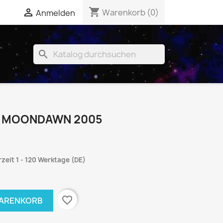
shopping_cart


Warenkorb
(0)
Anmelden
search
- MOONDAWN 2005
rzeit 1 - 120 Werktage (DE)
favorite_border
WARENKORB