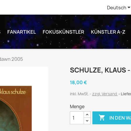
Deutsch
S
FANARTIKEL
FOKUSKÜNSTLER
KÜNSTLER A-Z
ndawn 2005
SCHULZE, KLAUS 
18,00 €
inkl. MwSt.
zzgl. Versand
Liefe
Menge

IN DEN 