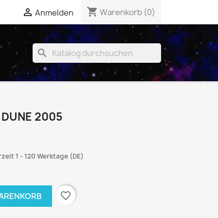
shopping_cart


Warenkorb
(0)
Anmelden
search
 DUNE 2005
rzeit 1 - 120 Werktage (DE)
favorite_border
WARENKORB