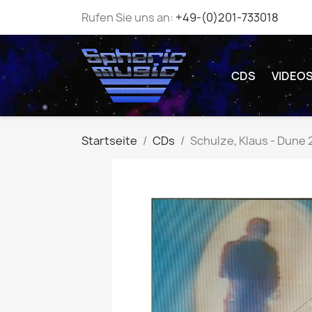
Rufen Sie uns an:
+49-(0)201-733018
CDS
VIDEO
Startseite
CDs
Schulze, Klaus - Dune