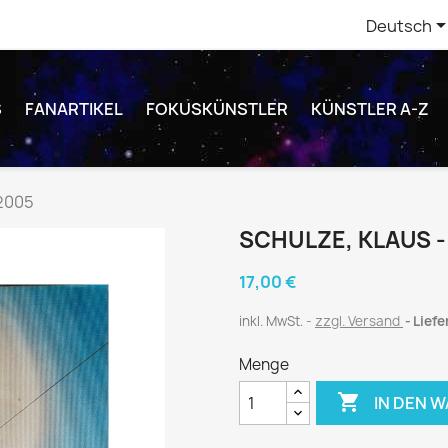
Deutsch
S
FANARTIKEL
FOKUSKÜNSTLER
KÜNSTLER A-Z
 2005
SCHULZE, KLAUS -
17,00 €
inkl. MwSt.
zzgl. Versand
Liefe
Menge

IN DEN 