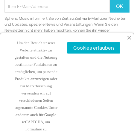
Spheric Music informiert Sie von Zeit zu Zeit via E-Mail über Neuheiten
und Updates, spezielle News und Veranstaltungen. Wenn Sie den
Newsletter nicht mehr haben möchten, können Sie ihn wieder
abbestellen.
Um den Besuch unserer
Cookies erlauben
Website attraktiv zu
gestalten und die Nutzung
bestimmter Funktionen zu
ARTIKEL

ermöglichen, um passende
Produkte anzuzeigen oder
UNTERNEHMEN

zur Marktforschung
verwenden wir auf
IHR KONTO

verschiedenen Seiten
sogenannte Cookies.Unter
KONTAKTINFORMATIONEN
keyboard_arrow_down
anderem auch für
Google
reCAPTCHA, um
Rechtliches
Formulare zu