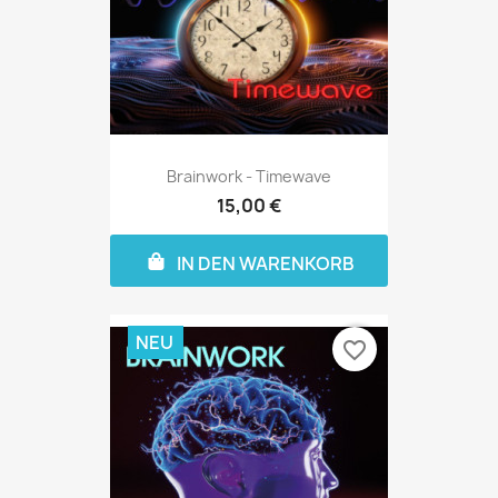
Brainwork - Timewave
15,00 €
IN DEN WARENKORB
NEU
favorite_border