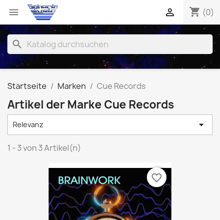
shopping_cart


(0)
search
Startseite
Marken
Cue Records
Artikel der Marke Cue Records

Relevanz
1 - 3 von 3 Artikel(n)
favorite_border