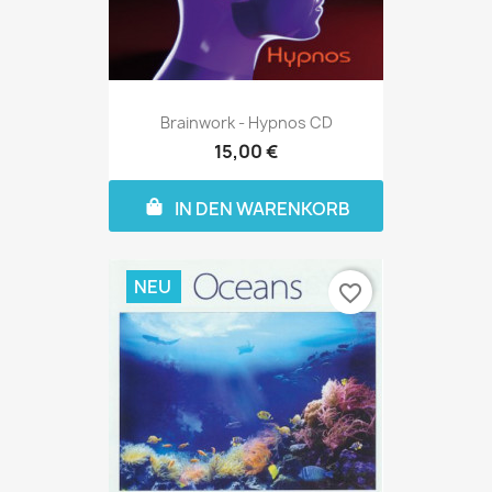
Brainwork - Hypnos CD
15,00 €
IN DEN WARENKORB
NEU
favorite_border