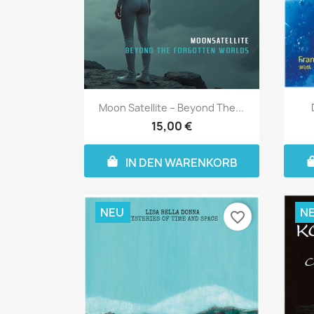
Moon Satellite – Beyond The...
15,00 €
IN DEN WARENKORB
NEU
N
favorite_border