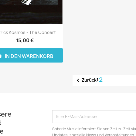
trick Kosmos - The Concert
15,00 €
IN DEN WARENKORB
2

1
Zurück
sere
d
Spheric Music informiert Sie von Zeit zu Zeit v
e
Updates, spezielle News und Veranstaltungen.