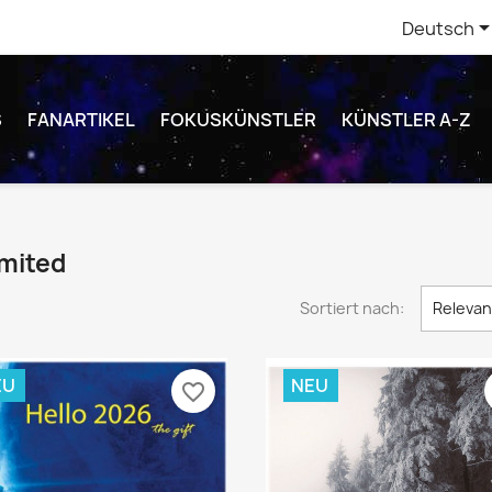
Deutsch
S
FANARTIKEL
FOKUSKÜNSTLER
KÜNSTLER A-Z
imited
Sortiert nach:
Releva
EU
NEU
favorite_border