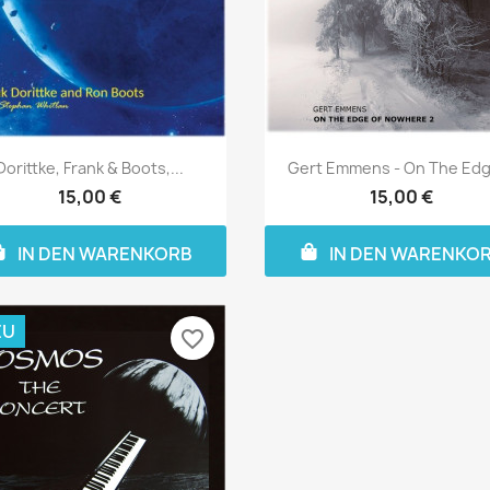
Dorittke, Frank & Boots,...
Gert Emmens - On The Edge
15,00 €
15,00 €
IN DEN WARENKORB
IN DEN WARENKO
EU
favorite_border