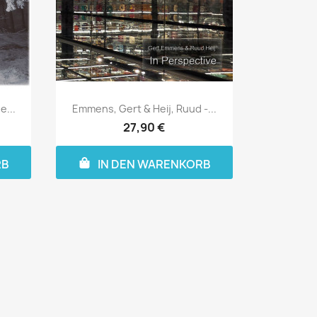
...
Emmens, Gert & Heij, Ruud -...
27,90 €
RB
IN DEN WARENKORB