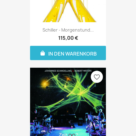
Schiller - Morgenstund...
115,00 €
IN DEN WARENKORB
favorite_border