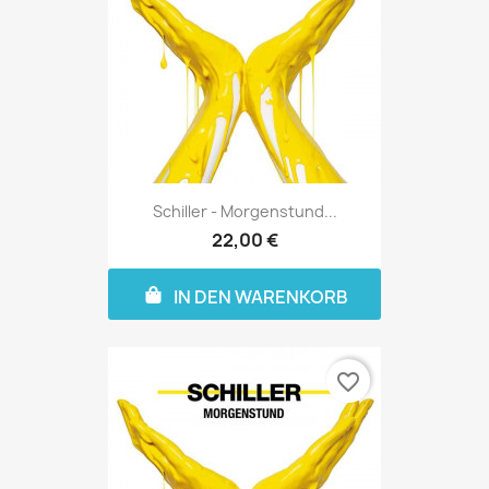
Schiller - Morgenstund...
22,00 €
IN DEN WARENKORB
favorite_border