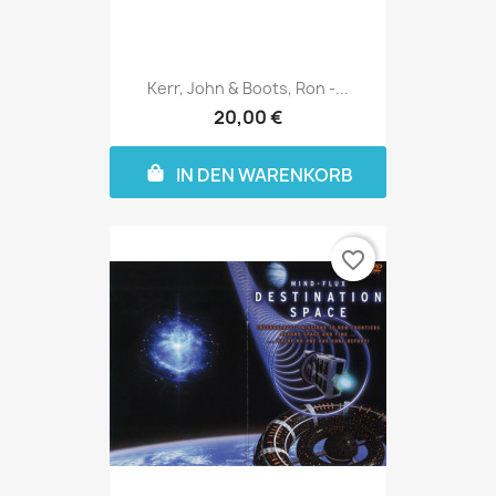
Kerr, John & Boots, Ron -...
20,00 €
IN DEN WARENKORB
favorite_border