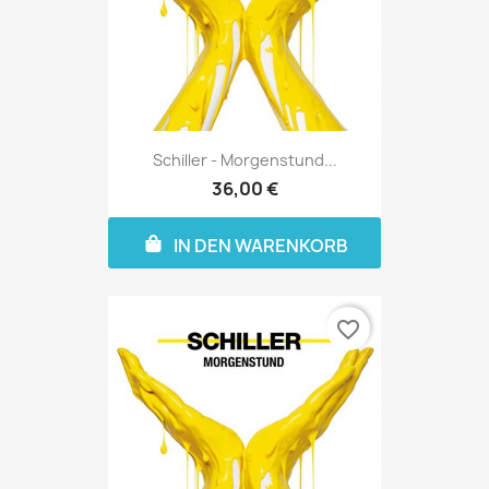
Schiller - Morgenstund...
36,00 €
IN DEN WARENKORB
favorite_border