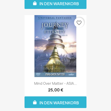
IN DEN WARENKORB
favorite_border
Mind Over Matter - ASIA...
25,00 €
IN DEN WARENKORB