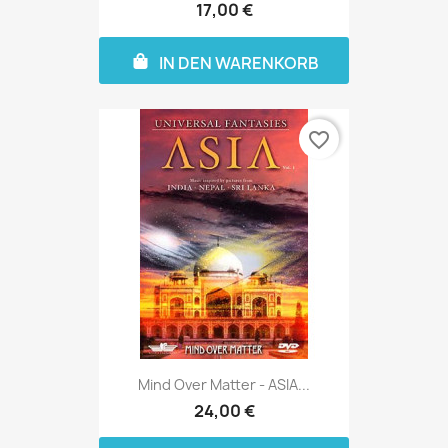
17,00 €
IN DEN WARENKORB
favorite_border
Mind Over Matter - ASIA...
24,00 €