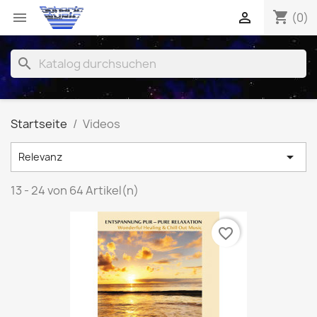
shopping_cart


(0)
search
Startseite
Videos

Relevanz
13 - 24 von 64 Artikel(n)
favorite_border