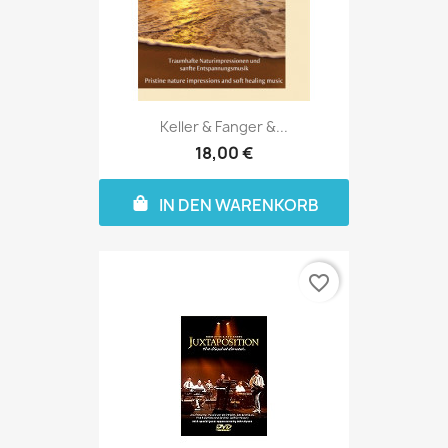
Keller & Fanger &...
18,00 €
IN DEN WARENKORB
favorite_border