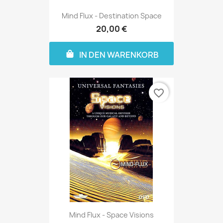
Mind Flux - Destination Space
20,00 €
IN DEN WARENKORB
favorite_border
Mind Flux - Space Visions