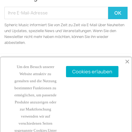
Spheric Music informiert Sie von Zeit zu Zeit via E-Mail über Neuheiten
und Updates, spezielle News und Veranstaltungen. Wenn Sie den
Newsletter nicht mehr haben möchten, können Sie ihn wieder
abbestellen.
Um den Besuch unserer
Cookies erlauben
ARTIKEL

Website attraktiv zu
gestalten und die Nutzung
UNTERNEHMEN

bestimmter Funktionen zu
ermöglichen, um passende
IHR KONTO

Produkte anzuzeigen oder
zur Marktforschung
KONTAKTINFORMATIONEN
keyboard_arrow_down
verwenden wir auf
verschiedenen Seiten
sogenannte Cookies.Unter
Rechtliches